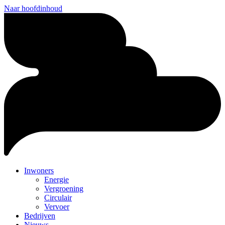
Naar hoofdinhoud
Inwoners
Energie
Vergroening
Circulair
Vervoer
Bedrijven
Nieuws